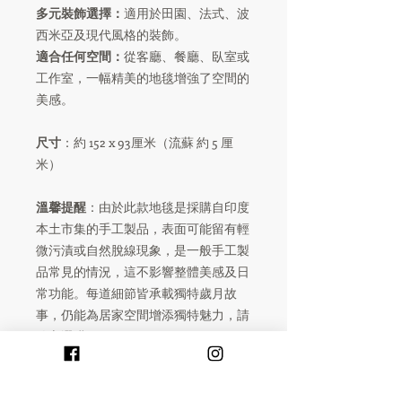
多元裝飾選擇：
適用於田園、法式、波
西米亞及現代風格的裝飾。
適合任何空間：
從客廳、餐廳、臥室或
工作室，一幅精美的地毯增強了空間的
美感。
尺寸
：約 152 x 93厘米（流蘇 約 5 厘
米）
溫馨提醒
：由於此款地毯是採購自印度
本土市集的手工製品，表面可能留有輕
微污漬或自然脫線現象，是一般手工製
品常見的情況，這不影響整體美感及日
常功能。每道細節皆承載獨特歲月故
事，仍能為居家空間增添獨特魅力，請
放心選購。