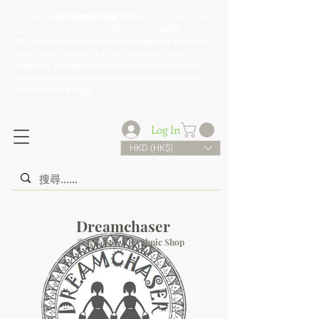
​本店貨品
一律以順豐到付運輸方式
寄出，如需自取或其他
查詢，歡迎透過頁尾的社交網站鏈接與小編聯絡。
All items from our store are shipped via SF Express
with freight collect. For self-pickup or other
inquiries, please feel free to contact our staff
through the social media links provided at the
bottom of the page.
Log In
HKD (HK$)
Dreamchaser
香港民族店 HK Ethnic Shop