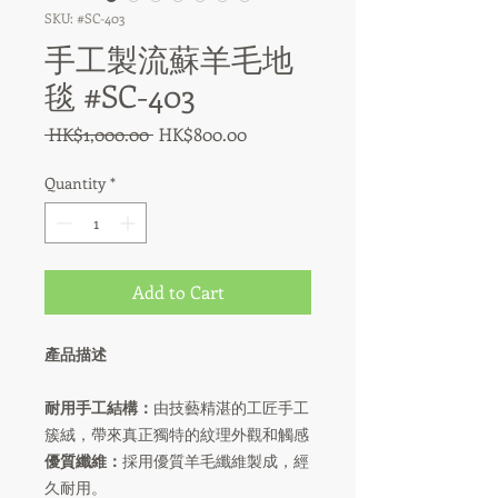
SKU: #SC-403
手工製流蘇羊毛地
毯 #SC-403
Regular
Sale
 HK$1,000.00 
HK$800.00
Price
Price
Quantity
*
Add to Cart
產品描述
耐用手工結構：
由技藝精湛的工匠手工
簇絨，帶來真正獨特的紋理外觀和觸感
優質纖維：
採用優質羊毛纖維製成，經
久耐用。