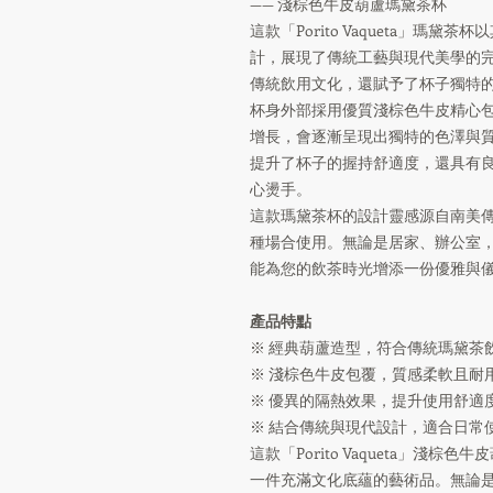
—— 淺棕色牛皮葫蘆瑪黛茶杯
這款「Porito Vaqueta」瑪
計，展現了傳統工藝與現代美學的
傳統飲用文化，還賦予了杯子獨特
杯身外部採用優質淺棕色牛皮精心
增長，會逐漸呈現出獨特的色澤與
提升了杯子的握持舒適度，還具有
心燙手。
這款瑪黛茶杯的設計靈感源自南美
種場合使用。無論是居家、辦公室
能為您的飲茶時光增添一份優雅與
產品特點
※ 經典葫蘆造型，符合傳統瑪黛茶
※ 淺棕色牛皮包覆，質感柔軟且耐
※ 優異的隔熱效果，提升使用舒適
※ 結合傳統與現代設計，適合日常
這款「Porito Vaqueta」淺
一件充滿文化底蘊的藝術品。無論