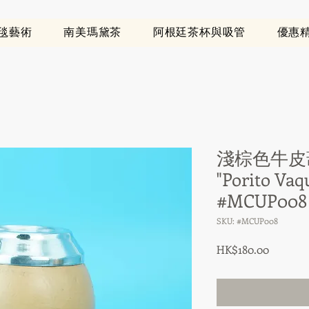
地毯藝術
南美瑪黛茶
阿根廷茶杯與吸管
優惠
淺棕色牛皮葫
"Porito Vaq
#MCUP008
SKU: #MCUP008
Price
HK$180.00