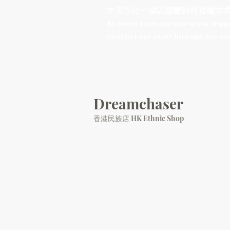
​本店貨品
一律以順豐到付運輸方
All items from our store are shippe
contact our staff through the so
Dreamchaser
香港民族店 HK Ethnic Shop