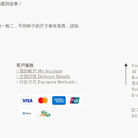
幾小時後倒掉，這
溫暖與故事！
杯」。
注意事項
每次使用後，務必
獨一無二，不同杯子的尺寸會有差異，請知
免發霉。
避免將葫蘆杯放置
如果長時間不使用
地方。
通過以上步驟，您的
的瑪黛茶體驗！
客戶服務
Uni
> 我的帳戶 My Account
41
> 交貨詳情 Delivery Details
Ko
> 付款方式 Payment Methods :
​
Tel
​E-
© 
All