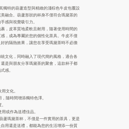
倒入溫水預熱杯子，
較硬的內壁。囊層
2. 加入瑪黛茶葉：
黛茶杯以其獨特的葫蘆造型與精緻的淺棕色牛皮包覆設
注意力度
：刮的時
填充約三分之二的瑪
完美融合。葫蘆形狀的杯身不僅符合瑪黛茶的
蘆壁。
3. 插入吸管：
步驟 3：清洗葫蘆杯
的手感與視覺吸引力。
傾斜杯子，插入吸管
沖洗內部
：用溫水
包裹，皮革質地柔軟且耐用，隨著使用時間的
4. 倒入溫水：
片和雜質沖洗乾淨
質感，成為專屬於您的個性化茶具。牛皮不僅
先倒入少量溫水，待
避免浸泡
：不要將
良好的隔熱效果，讓您在享受瑪黛茶時不必擔
5. 飲用：
蘆吸水後變形或開
透過吸管飲用，適時
外部清潔
：用濕布
注意事項：
傳統文化，同時融入了現代簡約風格，適合各
分接觸。
避免浸泡和高溫，防
，還是與朋友分享瑪黛茶的聚會，這款杯子都
步驟 4：消毒與乾燥
清洗時避免使用洗滌
消毒方法
：可以在
儀式感。
長杯子壽命。
80°C），靜置
徹底乾燥
：將葫蘆
內部完全乾燥。避
飲用文化。
蘆開裂。
用，隨時間增添獨特色澤。
步驟 5：保養與首次
度。
塗抹油脂（可選）
使用或作為送禮佳品。
以在內部塗抹少量
置一段時間後用紙
棕色牛皮葫蘆瑪黛茶杯，不僅是一件實用的茶具，更是
首次使用
：建議首
是自用還是送禮，都能為您的生活增添一份質