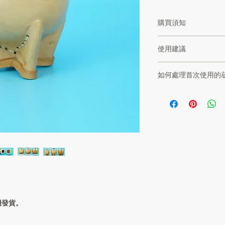
購買須知
※ 所有商品圖片皆
使用建議
光線等因素，照片與
※ 所有貨品尺寸均
清洗和使用阿根廷木
※ 所有手工製的貨品
如何處理首次使用的
以保持其外觀和功能
請勿購買。
清洗步驟：
首次使用南美葫蘆杯
1. 倒出茶葉：
要的步驟，因為這能
使用後立即倒出茶葉
茶的味道純正，同時
2. 沖洗：
刮囊清洗步驟：
用溫水沖洗杯內，切
步驟 1：檢查葫蘆杯
3. 擦乾：
檢查葫蘆杯內部是
用乾淨布擦乾內部，
些都需要清理乾淨
4. 外部清潔：
使用飲用過的瑪黛
用微濕布輕擦外部皮革
倒掉。這樣可讓濕
5. 晾乾：
步驟 2：刮除內部囊
倒置晾乾，確保完全
工具準備
：使用一
機發貨。
使用步驟：
（避免使用鋒利的
1. 預熱：
刮除方法
：輕輕刮