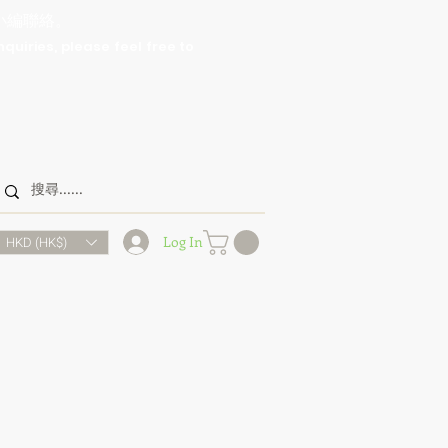
小編聯絡。
nquiries, please feel free to
Log In
HKD (HK$)