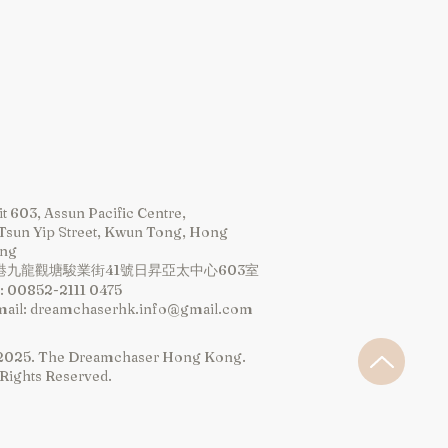
樣可以進一步去除雜味並「養
將葫蘆杯清洗乾淨並徹底晾乾，避
在潮濕環境中。
，建議將葫蘆杯存放在乾燥通風的
南美葫蘆杯將準備好為您提供最純正
t 603, Assun Pacific Centre,
 Tsun Yip Street, Kwun Tong, Hong
ng
​香港九龍觀塘駿業街41號日昇亞太中心603室
​: 00852-2111 0475
mail:
dreamchaserhk.info@gmail.com
2025. The Dreamchaser Hong Kong.
 Rights Reserved.