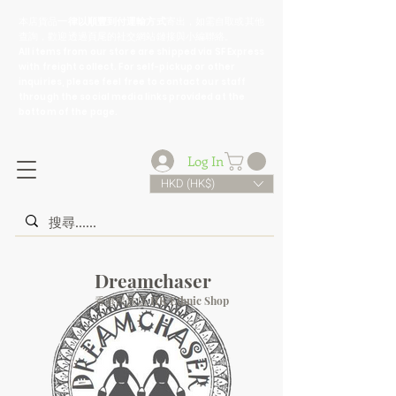
​本店貨品
一律以順豐到付運輸方式
寄出，如需自取或其他
查詢，歡迎透過頁尾的社交網站鏈接與小編聯絡。
All items from our store are shipped via SF Express
with freight collect. For self-pickup or other
inquiries, please feel free to contact our staff
through the social media links provided at the
bottom of the page.
Log In
HKD (HK$)
Dreamchaser
香港民族店 HK Ethnic Shop