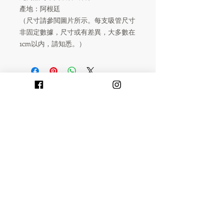
產地：阿根廷
（尺寸請參閲圖片所示。每支吸管尺寸
非固定數據，尺寸或有差異，大多數在
1cm以内，請知悉。）
Dreamchaser
香港民族店 HK Ethnic Shop
客戶服務
> 我的帳戶 My Account
> 交貨詳情 Delivery Details
> 付款方式 Payment Methods :