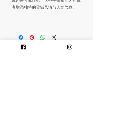
戴还是收藏馈赠，这些手镯都能为穿戴
者增添独特的异域风情与人文气息。
Dreamchaser
香港民族店 HK Ethnic Shop
客戶服務
> 我的帳戶 My Account
> 交貨詳情 Delivery Details
> 付款方式 Payment Methods :