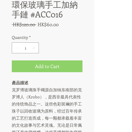
環保玻璃手工加納
手鏈 #ACC016
Regular
Sale
 HK$120.00 
HK$60.00
Price
Price
Quantity
*
Add to Cart
產品描述
克罗博玻璃珠手镯源自加纳东南部的克
罗博人（Krobo），是西非最具代表性
的传统饰品之一。这些色彩斑斓的手工
珠子以回收玻璃为原料，经过百年传承
的工艺打造而成，每一颗都承载着丰富
的文化故事与艺术灵魂。无论是日常佩