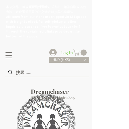
​本店貨品
一律以順豐到付運輸方式
寄出，如需自取或其他
查詢，歡迎透過頁尾的社交網站鏈接與小編聯絡。
All items from our store are shipped via SF Express
with freight collect. For self-pickup or other
inquiries, please feel free to contact our staff
through the social media links provided at the
bottom of the page.
Log In
HKD (HK$)
Dreamchaser
香港民族店 HK Ethnic Shop